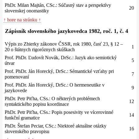
PhDr. Milan Majtán, CSc.: Súčasný stav a perspektívy
20
slovenskej onomastiky
↑ hore na stránku ↑
Zápisník slovenského jazykovedca 1982, roč. 1, č. 4
Výpis zo Zbierky zákonov ČSSR, rok 1980, časť 23, § 12 –
1
20 o štátnych rigoróznych skúškach
Prof. PhDr. Ľudovít Novák, DrSc.: Jazyk ako semiotický
5
útvar
Prof. PhDr. Ján Horecký, DrSc.: Sémantické vzťahy pri
7
pomenovaní
Prof. PhDr. Ján Horecký, DrSc.: O hermeneutike v
9
jazykovede
PhDr. Petr Piťha, CSs.: O některých problémech
12
syntaktického popisu koordinace
PhDr. Petr Piťha, CSs.: Popis posesivity ve vícerovinné
14
funkční gramatice
PhDr. Štefan Peciar, CSc.: Niektoré aktuálne otázky
16
slovenského pravopisu