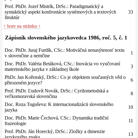
Prof. PhDr. Jozef Mistrík, DrSc.: Paradigmatický a
syntaktický aspekt konfrontácie systémových a textových
33
štruktúr
↑ hore na stránku ↑
Zápisník slovenského jazykovedca 1986, roč. 5, č. 1
Doc. PhDr. Juraj Furdík, CSc.: Motiváčná nenasýtenosť textu
1
v slovenčine a nemčine
Doc. PhDr. Valéria Betáková, CSc.: Inovácia vo vyučovaní
3
materinského jazyka v základnej škole
PhDr. Jan Kořenský, DrSc.: Co je objektem současných věd o
6
přirozeném jezyce?
Prof. PhDr. Ľudovít Novák, DrSc.: Cyrilometodská a
8
veľkomoravská slovenčina
Doc. Roza Tuguševa: K internacionalizácii slovenského
10
jazyka
Doc. PhDr. Marie Čechová, CSc.: Dynamika tradiční
11
frazeologie
Prof. PhDr. Ján Horecký, DrSc.: Zložky a dimenzie
13
jazykového znaku