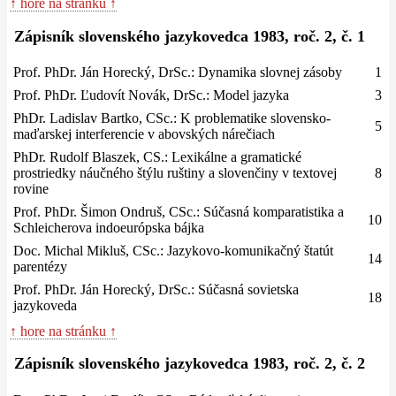
↑ hore na stránku ↑
Zápisník slovenského jazykovedca 1983, roč. 2, č. 1
Prof. PhDr. Ján Horecký, DrSc.: Dynamika slovnej zásoby
1
Prof. PhDr. Ľudovít Novák, DrSc.: Model jazyka
3
PhDr. Ladislav Bartko, CSc.: K problematike slovensko-
5
maďarskej interferencie v abovských nárečiach
PhDr. Rudolf Blaszek, CS.: Lexikálne a gramatické
prostriedky náučného štýlu ruštiny a slovenčiny v textovej
8
rovine
Prof. PhDr. Šimon Ondruš, CSc.: Súčasná komparatistika a
10
Schleicherova indoeurópska bájka
Doc. Michal Mikluš, CSc.: Jazykovo-komunikačný štatút
14
parentézy
Prof. PhDr. Ján Horecký, DrSc.: Súčasná sovietska
18
jazykoveda
↑ hore na stránku ↑
Zápisník slovenského jazykovedca 1983, roč. 2, č. 2