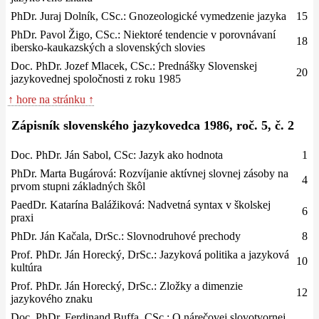
PhDr. Juraj Dolník, CSc.: Gnozeologické vymedzenie jazyka
15
PhDr. Pavol Žigo, CSc.: Niektoré tendencie v porovnávaní
18
ibersko-kaukazských a slovenských slovies
Doc. PhDr. Jozef Mlacek, CSc.: Prednášky Slovenskej
20
jazykovednej spoločnosti z roku 1985
↑ hore na stránku ↑
Zápisník slovenského jazykovedca 1986, roč. 5, č. 2
Doc. PhDr. Ján Sabol, CSc: Jazyk ako hodnota
1
PhDr. Marta Bugárová: Rozvíjanie aktívnej slovnej zásoby na
4
prvom stupni základných škôl
PaedDr. Katarína Balážiková: Nadvetná syntax v školskej
6
praxi
PhDr. Ján Kačala, DrSc.: Slovnodruhové prechody
8
Prof. PhDr. Ján Horecký, DrSc.: Jazyková politika a jazyková
10
kultúra
Prof. PhDr. Ján Horecký, DrSc.: Zložky a dimenzie
12
jazykového znaku
Doc. PhDr. Ferdinand Buffa, CSc.: O nárečovej slovotvornej