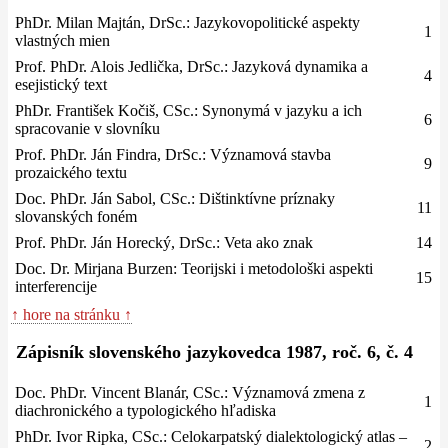
PhDr. Milan Majtán, DrSc.: Jazykovopolitické aspekty
1
vlastných mien
Prof. PhDr. Alois Jedlička, DrSc.: Jazyková dynamika a
4
esejistický text
PhDr. František Kočiš, CSc.: Synonymá v jazyku a ich
6
spracovanie v slovníku
Prof. PhDr. Ján Findra, DrSc.: Významová stavba
9
prozaického textu
Doc. PhDr. Ján Sabol, CSc.: Dištinktívne príznaky
11
slovanských foném
Prof. PhDr. Ján Horecký, DrSc.: Veta ako znak
14
Doc. Dr. Mirjana Burzen: Teorijski i metodološki aspekti
15
interferencije
↑ hore na stránku ↑
Zápisník slovenského jazykovedca 1987, roč. 6, č. 4
Doc. PhDr. Vincent Blanár, CSc.: Významová zmena z
1
diachronického a typologického hľadiska
PhDr. Ivor Ripka, CSc.: Celokarpatský dialektologický atlas –
2