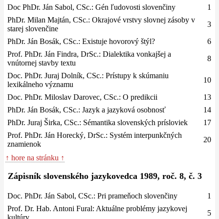
Doc PhDr. Ján Sabol, CSc.: Gén ľudovosti slovenčiny
1
PhDr. Milan Majtán, CSc.: Okrajové vrstvy slovnej zásoby v
3
starej slovenčine
PhDr. Ján Bosák, CSc.: Existuje hovorový štýl?
6
Prof. PhDr. Ján Findra, DrSc.: Dialektika vonkajšej a
8
vnútornej stavby textu
Doc. PhDr. Juraj Dolník, CSc.: Prístupy k skúmaniu
10
lexikálneho významu
Doc. PhDr. Miloslav Darovec, CSc.: O predikcii
13
PhDr. Ján Bosák, CSc.: Jazyk a jazyková osobnosť
14
PhDr. Juraj Širka, CSc.: Sémantika slovenských prísloviek
17
Prof. PhDr. Ján Horecký, DrSc.: Systém interpunkčných
20
znamienok
↑ hore na stránku ↑
Zápisník slovenského jazykovedca 1989, roč. 8, č. 3
Doc. PhDr. Ján Sabol, CSc.: Pri prameňoch slovenčiny
1
Prof. Dr. Hab. Antoni Fural: Aktuálne problémy jazykovej
5
kultúry