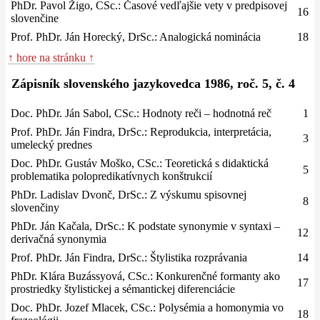
PhDr. Pavol Žigo, CSc.: Časové vedľajšie vety v predpisovej
16
slovenčine
Prof. PhDr. Ján Horecký, DrSc.: Analogická nominácia
18
↑ hore na stránku ↑
Zápisník slovenského jazykovedca 1986, roč. 5, č. 4
Doc. PhDr. Ján Sabol, CSc.: Hodnoty reči – hodnotná reč
1
Prof. PhDr. Ján Findra, DrSc.: Reprodukcia, interpretácia,
3
umelecký prednes
Doc. PhDr. Gustáv Moško, CSc.: Teoretická s didaktická
5
problematika polopredikatívnych konštrukcií
PhDr. Ladislav Dvonč, DrSc.: Z výskumu spisovnej
8
slovenčiny
PhDr. Ján Kačala, DrSc.: K podstate synonymie v syntaxi –
12
derivačná synonymia
Prof. PhDr. Ján Findra, DrSc.: Štylistika rozprávania
14
PhDr. Klára Buzássyová, CSc.: Konkurenčné formanty ako
17
prostriedky štylistickej a sémantickej diferenciácie
Doc. PhDr. Jozef Mlacek, CSc.: Polysémia a homonymia vo
18