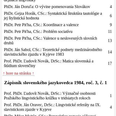
PhDr. Ján Doruľa: O vývine pomenovania Slovákov
4
PhDr. Gejza Horák, CSc.: Syntaktická štruktúra tautológie a
6
jej štylistická hodnota
PhDr. Petr Piťha, CSc.: Koordinace a valence
9
PhDr. Petr Piťha, CSc.: Problém sociatívu
11
PhDr. Petr Piťha, CSc.: Valence u neslovesných slovních
13
druhů
PhDr. Ján Sabol, CSc.: Teoretické podnety medzinárodného
14
slavistixckého zjazdu v Kyjeve 1983
Prof. PhDr. Ľudovít Novák, DrSc.: Matica slovenská a
17
štúdium slovenčiny
↑ hore na stránku ↑
Zápisník slovenského jazykovedca 1984, roč. 3, č. 1
Prof. PhDr. Ľudovít Novák, DrSc.: Význačné osobnosti
1
Pražského lingvistického krúžku v tridsiatych rokoch
Prof. PhDr. Ján Oravec, DrSc.: Lingvistické referáty na IX.
4
slavistickom zjazde v Kyjeve