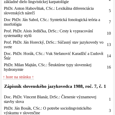
základné dielo lingvistickej karpatológie
PhDr. Anton Habovštiak, CSc.: Lexikálna diferenciácia
5
slovenských nárečí
Doc PhDr. Ján Sabol, CSc.: Syntetická fonologická teória a
7
morfológia
Prof. PhDr. Alois Jedlička, DrSc.: Cesty k vypracování
10
systematiky stylů
Prof. PhDr. Ján Horecký, DrSc.: Súčasný stav jazykovedy vo
13
svete
Doc. PhDr. Horák, CSc.: Vuk Stefanović Karadžić a Ľudovít
14
Štúr
PhDr. Milan Majtán, CSc.: Štruktúrne typy slovenskej
16
hydronymie
↑ hore na stránku ↑
Zápisník slovenského jazykovedca 1988, roč. 7, č. 1
Doc. PhDr. Vincent Blanár, DrSc.: Členenie významovej
1
stavby slova
PhDr. Ján Bosák, CSc.: O potrebe sociolingvistického
3
výskumu v slovenčine