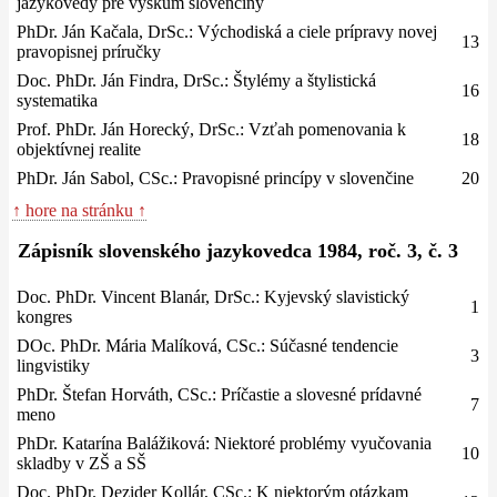
jazykovedy pre výskum slovenčiny
PhDr. Ján Kačala, DrSc.: Východiská a ciele prípravy novej
13
pravopisnej príručky
Doc. PhDr. Ján Findra, DrSc.: Štylémy a štylistická
16
systematika
Prof. PhDr. Ján Horecký, DrSc.: Vzťah pomenovania k
18
objektívnej realite
PhDr. Ján Sabol, CSc.: Pravopisné princípy v slovenčine
20
↑ hore na stránku ↑
Zápisník slovenského jazykovedca 1984, roč. 3, č. 3
Doc. PhDr. Vincent Blanár, DrSc.: Kyjevský slavistický
1
kongres
DOc. PhDr. Mária Malíková, CSc.: Súčasné tendencie
3
lingvistiky
PhDr. Štefan Horváth, CSc.: Príčastie a slovesné prídavné
7
meno
PhDr. Katarína Balážiková: Niektoré problémy vyučovania
10
skladby v ZŠ a SŠ
Doc. PhDr. Dezider Kollár, CSc.: K niektorým otázkam