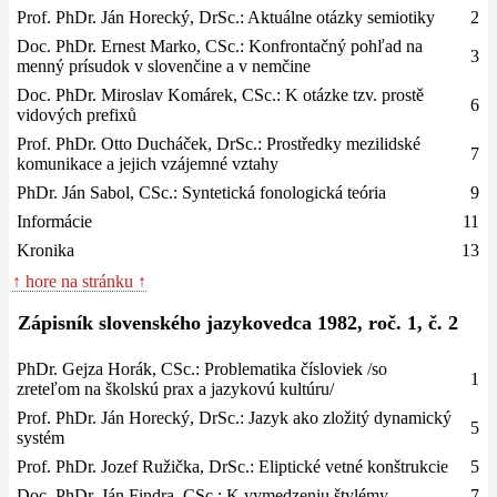
Prof. PhDr. Ján Horecký, DrSc.: Aktuálne otázky semiotiky
2
Doc. PhDr. Ernest Marko, CSc.: Konfrontačný pohľad na
3
menný prísudok v slovenčine a v nemčine
Doc. PhDr. Miroslav Komárek, CSc.: K otázke tzv. prostě
6
vidových prefixů
Prof. PhDr. Otto Ducháček, DrSc.: Prostředky mezilidské
7
komunikace a jejich vzájemné vztahy
PhDr. Ján Sabol, CSc.: Syntetická fonologická teória
9
Informácie
11
Kronika
13
↑ hore na stránku ↑
Zápisník slovenského jazykovedca 1982, roč. 1, č. 2
PhDr. Gejza Horák, CSc.: Problematika čísloviek /so
1
zreteľom na školskú prax a jazykovú kultúru/
Prof. PhDr. Ján Horecký, DrSc.: Jazyk ako zložitý dynamický
5
systém
Prof. PhDr. Jozef Ružička, DrSc.: Eliptické vetné konštrukcie
5
Doc. PhDr. Ján Findra, CSc.: K vymedzeniu štylémy
7