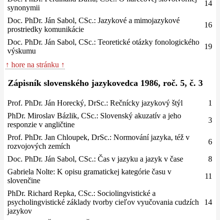
14
synonymii
Doc. PhDr. Ján Sabol, CSc.: Jazykové a mimojazykové
16
prostriedky komunikácie
Doc. PhDr. Ján Sabol, CSc.: Teoretické otázky fonologického
19
výskumu
↑ hore na stránku ↑
Zápisník slovenského jazykovedca 1986, roč. 5, č. 3
Prof. PhDr. Ján Horecký, DrSc.: Rečnícky jazykový štýl
1
PhDr. Miroslav Bázlik, CSc.: Slovenský akuzatív a jeho
3
responzie v angličtine
Prof. PhDr. Jan Chloupek, DrSc.: Normování jazyka, též v
6
rozvojových zemích
Doc. PhDr. Ján Sabol, CSc.: Čas v jazyku a jazyk v čase
8
Gabriela Nolte: K opisu gramatickej kategórie času v
11
slovenčine
PhDr. Richard Repka, CSc.: Sociolingvistické a
psycholingvistické základy tvorby cieľov vyučovania cudzích
14
jazykov