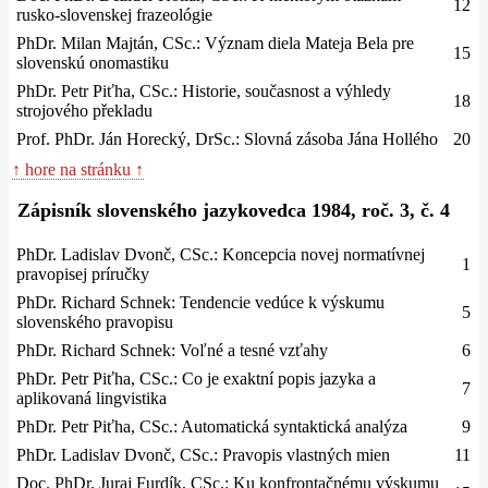
12
rusko-slovenskej frazeológie
PhDr. Milan Majtán, CSc.: Význam diela Mateja Bela pre
15
slovenskú onomastiku
PhDr. Petr Piťha, CSc.: Historie, současnost a výhledy
18
strojového překladu
Prof. PhDr. Ján Horecký, DrSc.: Slovná zásoba Jána Hollého
20
↑ hore na stránku ↑
Zápisník slovenského jazykovedca 1984, roč. 3, č. 4
PhDr. Ladislav Dvonč, CSc.: Koncepcia novej normatívnej
1
pravopisej príručky
PhDr. Richard Schnek: Tendencie vedúce k výskumu
5
slovenského pravopisu
PhDr. Richard Schnek: Voľné a tesné vzťahy
6
PhDr. Petr Piťha, CSc.: Co je exaktní popis jazyka a
7
aplikovaná lingvistika
PhDr. Petr Piťha, CSc.: Automatická syntaktická analýza
9
PhDr. Ladislav Dvonč, CSc.: Pravopis vlastných mien
11
Doc. PhDr. Juraj Furdík, CSc.: Ku konfrontačnému výskumu