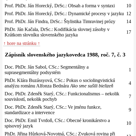
Prof. PhDr. Ján Horecký, DrSc.: Obsah a forma v syntaxi
10
Prof. PhDr. Ján Horecký, DrSc.: Dynamické procesy v jazyku
12
Prof. PhDr. Ján Findra, DrSc.: Štylistika Timravinej prózy
14
PhDr. Ján Kačala, DrSc.: Kodifikácia slovnej zásoby v
17
Krátkom slovníku slovenského jazyka
↑ hore na stránku ↑
Zápisník slovenského jazykovedca 1988, roč. 7, č. 3
Doc. PhDr. Ján Sabol, CSc.: Segmentálny a
1
suprasegmentálny podsystém
PhDr. Klára Buzássyová, CSc.: Pokus o sociolingvistickú
4
analýzu románu Alfonza Bednára
Ako sme sušili bielizeň
Doc. PhDr. Zdeněk Starý, CSc.: Funkcionalismus – nekolik
7
souvislostí, nekolik pochyb
Doc. PhDr. Zdeněk Starý, CSc.: Ve jménu funkce,
9
standardizace a intervence
Doc. PhDr. Emil Tvrdoň, CSc.: Obecné kronikárstvo a
10
spisovný jazyk
PhDr. Jiřina Hůrková-Novotná, CSc.: Zvuková rovina při