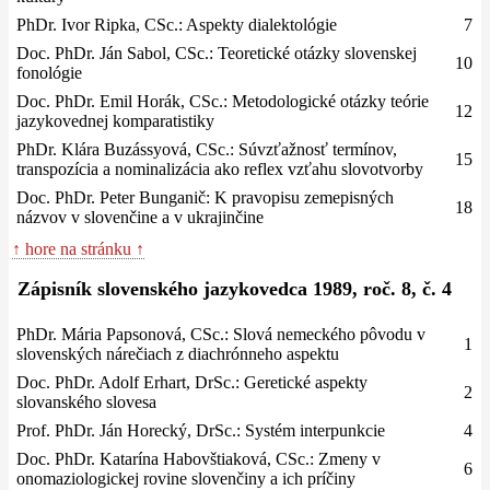
PhDr. Ivor Ripka, CSc.: Aspekty dialektológie
7
Doc. PhDr. Ján Sabol, CSc.: Teoretické otázky slovenskej
10
fonológie
Doc. PhDr. Emil Horák, CSc.: Metodologické otázky teórie
12
jazykovednej komparatistiky
PhDr. Klára Buzássyová, CSc.: Súvzťažnosť termínov,
15
transpozícia a nominalizácia ako reflex vzťahu slovotvorby
Doc. PhDr. Peter Bunganič: K pravopisu zemepisných
18
názvov v slovenčine a v ukrajinčine
↑ hore na stránku ↑
Zápisník slovenského jazykovedca 1989, roč. 8, č. 4
PhDr. Mária Papsonová, CSc.: Slová nemeckého pôvodu v
1
slovenských nárečiach z diachrónneho aspektu
Doc. PhDr. Adolf Erhart, DrSc.: Geretické aspekty
2
slovanského slovesa
Prof. PhDr. Ján Horecký, DrSc.: Systém interpunkcie
4
Doc. PhDr. Katarína Habovštiaková, CSc.: Zmeny v
6
onomaziologickej rovine slovenčiny a ich príčiny