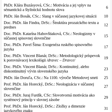
PhDr. Klára Buzásyová, CSc.: Motivácia a jej vplyv na
6
sémantickú a štylistickú hodnotu slova
PhDr. Ján Bosák, CSc.: Slang v súčasnej jazykovej situácii
10
Doc. PhDr. Ján Findra, DrSc.: Štruktúra prozaického textu a
12
prednes
Doc. PhDr. Katarína Habovštiaková, CSc.: Neologizmy v
15
súčasnej spisovnej slovenčine
Doc. PhDr. Pavel Šima: Exogenéza ruského spisovného
17
jazyka
Doc. PhDr. Vincent Blanár, DrSc.: Metodologický príspevok
19
k porovnávacej lexikológii /
dravec
–
Dravce
/
Doc. PhDr. Vincent Blanár, DrSc.: Kontinuitný, alebo
23
diskontinuitný vývin slovenského jazyka
PhDr. Ján Doruľa, CSc.: Na 1100. výročie Metodovej smrti
25
Prof. PhDr. Ján Horecký, DrSc.: Neologizácia v súčasnej
27
slovenčine
Doc. PhDr. Juraj Furdík, CSc: Slovotvorná motivácia ako
29
systémový princíp v slovnej zásobe
Prof. PhDr. Ján Horecký, DrSc.: Zložky a dimenzie
31
jazykového znaku