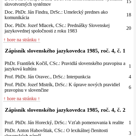
15
slovotvorných systémov
Doc. PhDr. Ján Findra, DrSc.: Umelecký prednes ako
18
komunikácia
Doc. PhDr. Jozef Mlacek, CSc.: Prednášky Slovenskej
20
jazykovednej spoločnosti z roku 1983
↑ hore na stránku ↑
Zápisník slovenského jazykovedca 1985, roč. 4, č. 1
PhDr. František Kočiš, CSc.: Pravidlá slovenského pravopisu a
1
jazyková kultúra
Prof. PhDr. Ján Oravec., DrSc.: Interpunkcia
4
Prof. PhDr. Jozef Mistrík, DrSc.: K úprave nových pravidiel
6
pravopisu v slovenčine
↑ hore na stránku ↑
Zápisník slovenského jazykovedca 1985, roč. 4, č. 2
Prof. PhDr. Ján Horecký, DrSc.: Vzťah pomenovania k realite
1
PhDr. Anton Habovštiak, CSc.: O lexikálnej členitosti
3
slovenských nárečí