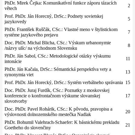
PhDr. Mirek Čejka: Komunikatívní funkce záporu tázacích
2
větech
Prof. PhDr. Ján Horecný, DrSc.: Podnety sovietskej
5
jazykovedy
PhDr. František Ruščák, CSc.: Vlastné meno v štylistickom
7
systéme jazykového prejavu
Doc. PhDr. Michal Blicha, CSc.: Výskum urbanonymie
8
/názvy ulíc/ na východnom Slovensku
PhDr. Ján Sabol, CSc.: Metodologické otázky výskumu
11
intonácie
PhDr. Ján Kačala, DrSc.: Sémantická perspektíva vety a
13
synonymia viet
Prof. PhDr. Ján Horecký, DrSc.: Systém verbálneho správania
15
Doc. PhDr. Juraj Furdík, CSc.: Poznatky z moskovskej
konferencie o konfrontačnom výskume slovanskej
17
slovotvorby
Doc. PhDr. Pavel Rohárik, CSc.: K pôvodu, pravopisu a
20
výslovnosti dolnozemského mestečka Nadlak
PhDr. Bohumil Valehrach-Schaefer: K básnickému prekladu
21
Goetheho do slovenčiny