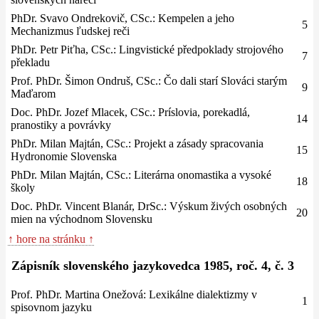
PhDr. Svavo Ondrekovič, CSc.: Kempelen a jeho
5
Mechanizmus ľudskej reči
PhDr. Petr Piťha, CSc.: Lingvistické předpoklady strojového
7
překladu
Prof. PhDr. Šimon Ondruš, CSc.: Čo dali starí Slováci starým
9
Maďarom
Doc. PhDr. Jozef Mlacek, CSc.: Príslovia, porekadlá,
14
pranostiky a povrávky
PhDr. Milan Majtán, CSc.: Projekt a zásady spracovania
15
Hydronomie Slovenska
PhDr. Milan Majtán, CSc.: Literárna onomastika a vysoké
18
školy
Doc. PhDr. Vincent Blanár, DrSc.: Výskum živých osobných
20
mien na východnom Slovensku
↑ hore na stránku ↑
Zápisník slovenského jazykovedca 1985, roč. 4, č. 3
Prof. PhDr. Martina Onežová: Lexikálne dialektizmy v
1
spisovnom jazyku