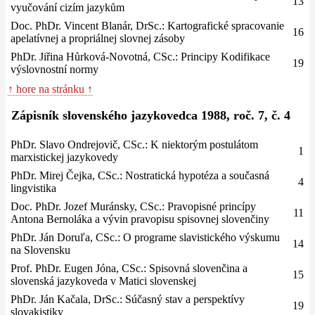
13
vyučování cizím jazykům
Doc. PhDr. Vincent Blanár, DrSc.: Kartografické spracovanie
16
apelatívnej a propriálnej slovnej zásoby
PhDr. Jiřina Hůrková-Novotná, CSc.: Principy Kodifikace
19
výslovnostní normy
↑ hore na stránku ↑
Zápisník slovenského jazykovedca 1988, roč. 7, č. 4
PhDr. Slavo Ondrejovič, CSc.: K niektorým postulátom
1
marxistickej jazykovedy
PhDr. Mirej Čejka, CSc.: Nostratická hypotéza a současná
4
lingvistika
Doc. PhDr. Jozef Muránsky, CSc.: Pravopisné princípy
11
Antona Bernoláka a vývin pravopisu spisovnej slovenčiny
PhDr. Ján Doruľa, CSc.: O programe slavistického výskumu
14
na Slovensku
Prof. PhDr. Eugen Jóna, CSc.: Spisovná slovenčina a
15
slovenská jazykoveda v Matici slovenskej
PhDr. Ján Kačala, DrSc.: Súčasný stav a perspektívy
19
slovakistiky