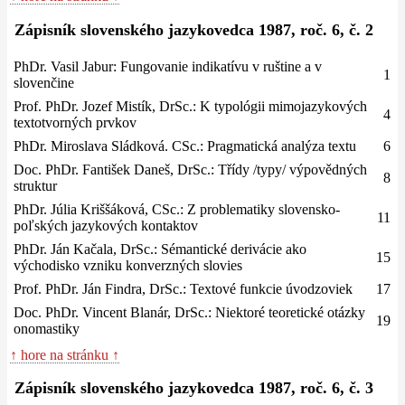
Zápisník slovenského jazykovedca 1987, roč. 6, č. 2
PhDr. Vasil Jabur: Fungovanie indikatívu v ruštine a v
1
slovenčine
Prof. PhDr. Jozef Mistík, DrSc.: K typológii mimojazykových
4
textotvorných prvkov
PhDr. Miroslava Sládková. CSc.: Pragmatická analýza textu
6
Doc. PhDr. Fantišek Daneš, DrSc.: Třídy /typy/ výpovědných
8
struktur
PhDr. Júlia Kriššáková, CSc.: Z problematiky slovensko-
11
poľských jazykových kontaktov
PhDr. Ján Kačala, DrSc.: Sémantické derivácie ako
15
východisko vzniku konverzných slovies
Prof. PhDr. Ján Findra, DrSc.: Textové funkcie úvodzoviek
17
Doc. PhDr. Vincent Blanár, DrSc.: Niektoré teoretické otázky
19
onomastiky
↑ hore na stránku ↑
Zápisník slovenského jazykovedca 1987, roč. 6, č. 3