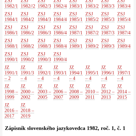
ZSJ
ZSJ
ZSJ
ZSJ
ZSJ
ZSJ
ZSJ
ZSJ
1982/1
1982//2
1982/3
1982/4
1983/1
1983/2
1983/3
1983/4
ZSJ
ZSJ
ZSJ
ZSJ
ZSJ
ZSJ
ZSJ
ZSJ
1984/1
1984/2
1984/3
1984/4
1985/1
1985/2
1985/3
1985/4
ZSJ
ZSJ
ZSJ
ZSJ
ZSJ
ZSJ
ZSJ
ZSJ
1986/1
1986/2
1986/3
1986/4
1987/1
1987/2
1987/3
1987/4
ZSJ
ZSJ
ZSJ
ZSJ
ZSJ
ZSJ
ZSJ
ZSJ
1988/1
1988/2
1988/3
1988/4
1989/1
1989/2
1989/3
1989/4
ZSJ
ZSJ
ZSJ
ZSJ
1990/1
1990/2
1990/3
1990/4
JZ
JZ
JZ
JZ
JZ
JZ
JZ
JZ
1991/1
1991/3
1992/1
1993/1
1994/1
1995/1
1996/1
1997/1
– 2
– 4
– 4
– 4
– 4
– 4
– 4
– 4
JZ
JZ
JZ
JZ
JZ
JZ
JZ
JZ
1998 –
2000 –
2003 –
2006 –
2008 –
2010 –
2012 –
2014 –
1999
2002
2005
2007
2009
2011
2013
2015
JZ
JZ
2016 –
2018 –
2017
2019
Zápisník slovenského jazykovedca 1982, roč. 1, č. 1