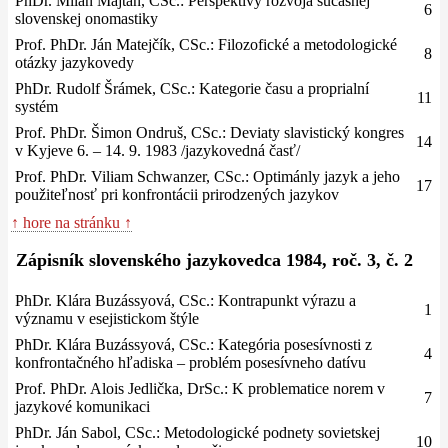
PhDr. Milan Majtán, CSc.: Perspektívy rozvoja súčasnej
6
slovenskej onomastiky
Prof. PhDr. Ján Matejčík, CSc.: Filozofické a metodologické
8
otázky jazykovedy
PhDr. Rudolf Šrámek, CSc.: Kategorie času a proprialní
11
systém
Prof. PhDr. Šimon Ondruš, CSc.: Deviaty slavistický kongres
14
v Kyjeve 6. – 14. 9. 1983 /jazykovedná časť/
Prof. PhDr. Viliam Schwanzer, CSc.: Optimánly jazyk a jeho
17
použiteľnosť pri konfrontácii prirodzených jazykov
↑ hore na stránku ↑
Zápisník slovenského jazykovedca 1984, roč. 3, č. 2
PhDr. Klára Buzássyová, CSc.: Kontrapunkt výrazu a
1
významu v esejistickom štýle
PhDr. Klára Buzássyová, CSc.: Kategória posesívnosti z
4
konfrontačného hľadiska – problém posesívneho datívu
Prof. PhDr. Alois Jedlička, DrSc.: K problematice norem v
7
jazykové komunikaci
PhDr. Ján Sabol, CSc.: Metodologické podnety sovietskej
10