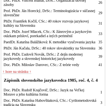
Doc. PhDr. Vincent Blanár, DrSc.: Organizácia slovnej
26
zásoby
Prof. PhDr. Ján Horecký, DrSc.: Terminologizácia v súčasnej
29
slovenčine
PhDr. František Kočiš, CSc.: 40 rokov rozvoja jazykovej
31
kultúry na Slovensku
Doc. PhDr. Jozef Mlacek, CSc.: K žánrovým a jazykovým
33
otázkam prísloví, porekadiel a iných periménií
PaedDr. Katarína Balážiková: K metodike vyučovania jazyka
35
PhDr. Ján Kačala, DrSc.: 40 rokov slovakistiky na Slovensku
36
Prof. PhDr. Ľudovít Novák, DrSc.: Z dejín modernej
39
jazykovedy a slovenskej historickej jazykovedy
Doc. PhDr. Miloslav Darovec, CSc.: Z teórie vedy
41
↑ hore na stránku ↑
Zápisník slovenského jazykovedca 1985, roč. 4, č. 4
Doc. PhDr. Rudolf Krajčovič, DrSc.: Jazyk na Veľkej
1
Morave a jeho kultúrna forma
Doc. PhDr. Katarína Habovštiaková, CSc.: Cyrilometodovská
3
tradícia na Slovensku