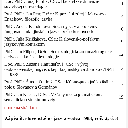
Doc. PhDr. Juraj Furdík, CSc.: Bádateľské dimenzie
1
sovietskej derivatológie
Prof. PhDr. Jan Petr, DrSc.: K poznání zdrojů Marxovy a
4
Engelsovy filozofie jazyka
PhDr. Adélia Kundrátová: Súčasný stav a problémy
6
fungovania ukrajinského jazyka v Československu
PhDr. Júlia Kriššáková, CSc.: K slovensko-poľským
9
jazykovým kontaktom
PhDr. Jan Filipec, DrSc.: Semaziologicko-onomaziologické
12
derivace jako úsek lexikologie
Doc. PhDr. Zuzana Hanudeľová, CSc.: Vývoj
československej lingvistickej ukrajinistiky za 35 rokov /1948
14
– 1983/
Prof. PhDr. Šimon Ondruš, CSc.: Kúpno-predajné lexikálne
17
pole u Slovanov a Germánov
PhDr. Ján Kačala, DrSc.: Vzťahy medzi gramatickou a
19
sémantickou štruktúrou vety
↑ hore na stránku ↑
Zápisník slovenského jazykovedca 1983, roč. 2, č. 3