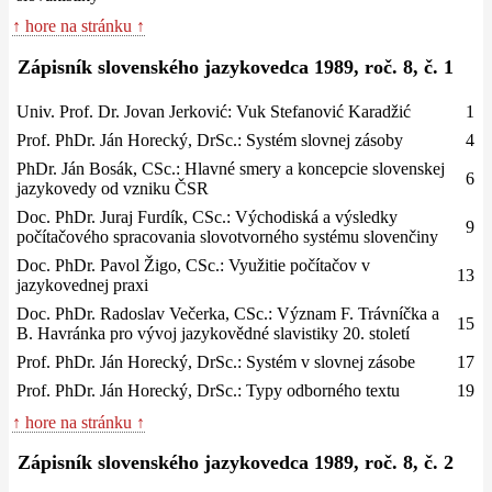
↑ hore na stránku ↑
Zápisník slovenského jazykovedca 1989, roč. 8, č. 1
Univ. Prof. Dr. Jovan Jerković: Vuk Stefanović Karadžić
1
Prof. PhDr. Ján Horecký, DrSc.: Systém slovnej zásoby
4
PhDr. Ján Bosák, CSc.: Hlavné smery a koncepcie slovenskej
6
jazykovedy od vzniku ČSR
Doc. PhDr. Juraj Furdík, CSc.: Východiská a výsledky
9
počítačového spracovania slovotvorného systému slovenčiny
Doc. PhDr. Pavol Žigo, CSc.: Využitie počítačov v
13
jazykovednej praxi
Doc. PhDr. Radoslav Večerka, CSc.: Význam F. Trávníčka a
15
B. Havránka pro vývoj jazykovědné slavistiky 20. století
Prof. PhDr. Ján Horecký, DrSc.: Systém v slovnej zásobe
17
Prof. PhDr. Ján Horecký, DrSc.: Typy odborného textu
19
↑ hore na stránku ↑
Zápisník slovenského jazykovedca 1989, roč. 8, č. 2