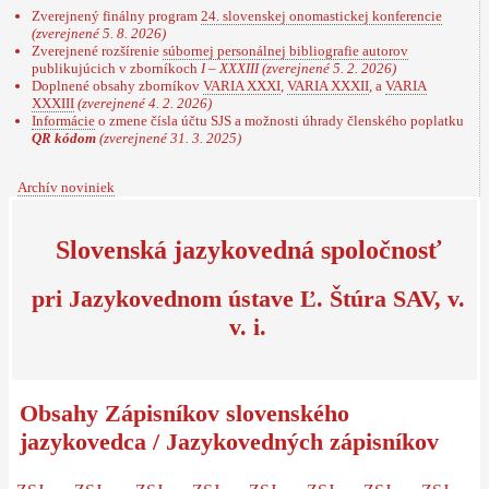
Zverejnený finálny program
24. slovenskej onomastickej konferencie
(zverejnené 5. 8. 2026)
Zverejnené rozšírenie
súbornej personálnej bibliografie autorov
publikujúcich v zborníkoch
I – XXXIII
(zverejnené 5. 2. 2026)
Doplnené obsahy zborníkov
VARIA XXXI
,
VARIA XXXII
, a
VARIA
XXXIII
(zverejnené 4. 2. 2026)
Informácie
o zmene čísla účtu SJS a možnosti úhrady členského poplatku
QR kódom
(zverejnené 31. 3. 2025)
Archív noviniek
Slovenská jazykovedná spoločnosť
pri Jazykovednom ústave Ľ. Štúra SAV, v.
v. i.
Obsahy Zápisníkov slovenského
jazykovedca / Jazykovedných zápisníkov