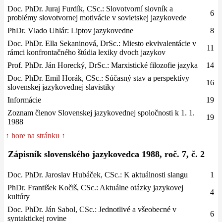
Doc. PhDr. Juraj Furdík, CSc.: Slovotvorní slovník a
6
problémy slovotvornej motivácie v sovietskej jazykovede
PhDr. Vlado Uhlár: Liptov jazykovedne
8
Doc. PhDr. Ella Sekaninová, DrSc.: Miesto ekvivalentácie v
11
rámci konfrontačného štúdia lexiky dvoch jazykov
Prof. PhDr. Ján Horecký, DrSc.: Marxistické filozofie jazyka
14
Doc. PhDr. Emil Horák, CSc.: Súčasný stav a perspektívy
16
slovenskej jazykovednej slavistiky
Informácie
19
Zoznam členov Slovenskej jazykovednej spoločnosti k 1. 1.
19
1988
↑ hore na stránku ↑
Zápisník slovenského jazykovedca 1988, roč. 7, č. 2
Doc. PhDr. Jaroslav Hubáček, CSc.: K aktuálnosti slangu
1
PhDr. František Kočiš, CSc.: Aktuálne otázky jazykovej
4
kultúry
Doc. PhDr. Ján Sabol, CSc.: Jednotlivé a všeobecné v
6
syntaktickej rovine