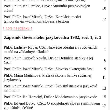
Prof. PhDr. Ján Oravec, DrSc.: Štruktúra príslovkových
10
určení
Prof. PhDr. Jozef Mistrík, DrSc.: Korelácia medzi
12
temporálnym významom slovesa a textom
↑ hore na stránku ↑
Zápisník slovenského jazykovedca 1982, roč. 1, č. 3
PhDr. Ladislav Rybár, CSc.: Inovácie obsahu a vyučovacích
1
metód na základných školách
Prof. PhDr. Ľudovít Novák, DrSc.: Definícia slabiky a jej
6
častí
Prof. PhDr. Jozef Mistrík, DrSc.: Sloveso a kategória času
9
PhDr. Mária Majtánová: Pražská škola v kritike súčasnej
11
jazykovedy
Prof. PhDr. Jozef Mistrík, DrSc.: Školský dialekt a jazykové
13
minimum
Prof. PhDr. Ján Horecký, DrSc.: Modelovanie v jazykovede
15
PhDr. Edvard Lotko, CSc.: O spojitelnosti sloves s infinitivem
17
v polštině a češtině