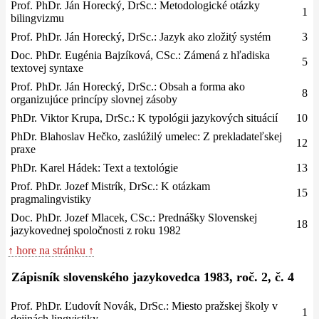
Prof. PhDr. Ján Horecký, DrSc.: Metodologické otázky
1
bilingvizmu
Prof. PhDr. Ján Horecký, DrSc.: Jazyk ako zložitý systém
3
Doc. PhDr. Eugénia Bajzíková, CSc.: Zámená z hľadiska
5
textovej syntaxe
Prof. PhDr. Ján Horecký, DrSc.: Obsah a forma ako
8
organizujúce princípy slovnej zásoby
PhDr. Viktor Krupa, DrSc.: K typológii jazykových situácií
10
PhDr. Blahoslav Hečko, zaslúžilý umelec: Z prekladateľskej
12
praxe
PhDr. Karel Hádek: Text a textológie
13
Prof. PhDr. Jozef Mistrík, DrSc.: K otázkam
15
pragmalingvistiky
Doc. PhDr. Jozef Mlacek, CSc.: Prednášky Slovenskej
18
jazykovednej spoločnosti z roku 1982
↑ hore na stránku ↑
Zápisník slovenského jazykovedca 1983, roč. 2, č. 4
Prof. PhDr. Ľudovít Novák, DrSc.: Miesto pražskej školy v
1
dejinách lingvistiky