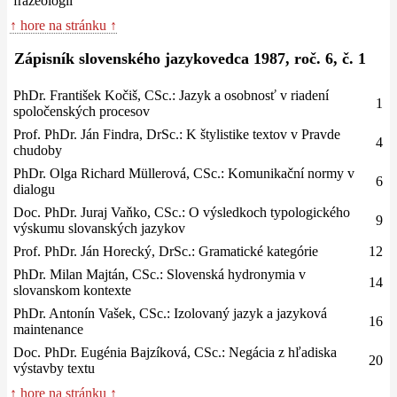
frazeológii
↑ hore na stránku ↑
Zápisník slovenského jazykovedca 1987, roč. 6, č. 1
PhDr. František Kočiš, CSc.: Jazyk a osobnosť v riadení
1
spoločenských procesov
Prof. PhDr. Ján Findra, DrSc.: K štylistike textov v Pravde
4
chudoby
PhDr. Olga Richard Müllerová, CSc.: Komunikační normy v
6
dialogu
Doc. PhDr. Juraj Vaňko, CSc.: O výsledkoch typologického
9
výskumu slovanských jazykov
Prof. PhDr. Ján Horecký, DrSc.: Gramatické kategórie
12
PhDr. Milan Majtán, CSc.: Slovenská hydronymia v
14
slovanskom kontexte
PhDr. Antonín Vašek, CSc.: Izolovaný jazyk a jazyková
16
maintenance
Doc. PhDr. Eugénia Bajzíková, CSc.: Negácia z hľadiska
20
výstavby textu
↑ hore na stránku ↑