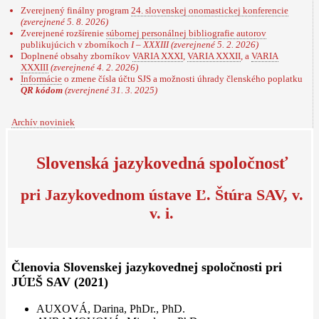
Zverejnený finálny program
24. slovenskej onomastickej konferencie
(zverejnené 5. 8. 2026)
Zverejnené rozšírenie
súbornej personálnej bibliografie autorov
publikujúcich v zborníkoch
I – XXXIII
(zverejnené 5. 2. 2026)
Doplnené obsahy zborníkov
VARIA XXXI
,
VARIA XXXII
, a
VARIA
XXXIII
(zverejnené 4. 2. 2026)
Informácie
o zmene čísla účtu SJS a možnosti úhrady členského poplatku
QR kódom
(zverejnené 31. 3. 2025)
Archív noviniek
Slovenská jazykovedná spoločnosť
pri Jazykovednom ústave Ľ. Štúra SAV, v.
v. i.
Členovia Slovenskej jazykovednej spoločnosti pri
JÚĽŠ SAV (2021)
AUXOVÁ, Darina, PhDr., PhD.