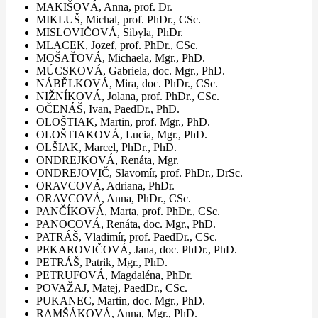
MAKIŠOVÁ, Anna, prof. Dr.
MIKLUŠ, Michal, prof. PhDr., CSc.
MISLOVIČOVÁ, Sibyla, PhDr.
MLACEK, Jozef, prof. PhDr., CSc.
MOŠAŤOVÁ, Michaela, Mgr., PhD.
MÚCSKOVÁ, Gabriela, doc. Mgr., PhD.
NÁBĚLKOVÁ, Mira, doc. PhDr., CSc.
NIŽNÍKOVÁ, Jolana, prof. PhDr., CSc.
OČENÁŠ, Ivan, PaedDr., PhD.
OLOŠTIAK, Martin, prof. Mgr., PhD.
OLOŠTIAKOVÁ, Lucia, Mgr., PhD.
OLŠIAK, Marcel, PhDr., PhD.
ONDREJKOVÁ, Renáta, Mgr.
ONDREJOVIČ, Slavomír, prof. PhDr., DrSc.
ORAVCOVÁ, Adriana, PhDr.
ORAVCOVÁ, Anna, PhDr., CSc.
PANČÍKOVÁ, Marta, prof. PhDr., CSc.
PANOCOVÁ, Renáta, doc. Mgr., PhD.
PATRÁŠ, Vladimír, prof. PaedDr., CSc.
PEKAROVIČOVÁ, Jana, doc. PhDr., PhD.
PETRÁŠ, Patrik, Mgr., PhD.
PETRUFOVÁ, Magdaléna, PhDr.
POVAŽAJ, Matej, PaedDr., CSc.
PUKANEC, Martin, doc. Mgr., PhD.
RAMŠÁKOVÁ, Anna, Mgr., PhD.