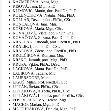
KÁZMÉROVÁ, Anita, Mgr.
KIŠOVÁ, Jana, Mgr., PhD.
KLIMOVIČ, Martin, doc. PaedDr., PhD.
KOLENČÍKOVÁ, Natália, Mgr., PhD.
KOLLÁR, Dezider, doc. PhDr., CSc.
KONČALOVÁ, Jana, Mgr.
KOŠKOVÁ, Mária, Mgr., CSc.
KOVÁČOVÁ, Viera, doc. PhDr., PhD.
KOVÁČOVÁ, Zuzana, PaedDr., PhD.
KRALČÁK, Ľubomír, prof. PaedDr., PhD.
KRÁLIK, Ľubor, PhDr., CSc.
KRÁĽOVÁ, Zdena, doc. PaedDr., PhD.
KROLČÍKOVÁ, Romana, Mgr.
KRŠKO, Jaromír, prof. Mgr., PhD.
KRUPA, Viktor, PhDr., DrSc.
LACKOVÁ, Marta, PaedDr., PhD.
LALIKOVÁ, Tatiana, Mgr.
LAUERSDORF, Mark
LIGOŠ, Milan, prof. PaedDr., CSc.
LIPTÁK, Štefan, PhDr., CSc.
LIPTÁKOVÁ, Alžbeta, PhDr., CSc.
LIPTÁKOVÁ, Ľudmila, prof. PaedDr., CSc.
ĽOS IVORÍKOVÁ, Helena, Mgr.
MACHO, Marián, Mgr., PhD.
MAJCHRÁKOVÁ, Daniela, Mgr., PhD.