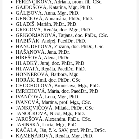
FERENČÍKOVÁ, Adriana, prom. fil., CSc.
GAJDOŠOVÁ, Katarína, Mgr., Ph.D.
GÁLISOVÁ, Anna, Mgr., PhD.
GENČIOVÁ, Annamária, PhDr., PhD.
GLADIŠ, Marián, PhDr., PhD.
GREGOVÁ, Renáta, doc. Mgr., PhD.
GRIGORJANOVÁ, Tatjana, doc. PhDr., CSc.
HABIŇÁK, Andrej, PaedDr., PhD.
HANUDEĽOVÁ, Zuzana, doc. PhDr., CSc.
HAŠANOVÁ, Jana, PhDr.
HÍREŠOVÁ, Alena, PhDr.
HLADKÝ, Juraj, doc. PhDr., PhD.
HLAVATÁ, Renáta, PaedDr., PhD.
HONNEROVÁ, Barbora, Mgr.
HORÁK, Emil, doc. PhDr., CSc.
CHOCHOLOVÁ, Bronislava, Mgr., PhD.
IMRICHOVÁ, Mária, doc. PaedDr., PhD.
IVANČOVÁ, Lena, Mgr., PhD.
IVANOVÁ, Martina, prof. Mgr., CSc.
JANKOVIČOVÁ, Milada, PhDr., CSc.
JANOČKOVÁ, Nicol, Mgr., PhD.
JAROŠOVÁ, Alexandra, PhDr., CSc.
JASINSKÁ, Lucia, Mgr., PhD.
KAČALA, Ján, č. k. SAV, prof. PhDr., DrSc.
KAMENÁROVÁ, Renáta, Mgr., PhD.