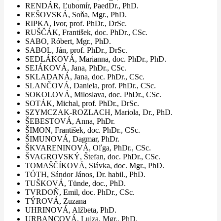
RENDÁR, Ľubomír, PaedDr., PhD.
REŠOVSKÁ, Soňa, Mgr., PhD.
RIPKA, Ivor, prof. PhDr., DrSc.
RUŠČÁK, František, doc. PhDr., CSc.
SABO, Róbert, Mgr., PhD.
SABOL, Ján, prof. PhDr., DrSc.
SEDLÁKOVÁ, Marianna, doc. PhDr., PhD.
SEJÁKOVÁ, Jana, PhDr., CSc.
SKLADANÁ, Jana, doc. PhDr., CSc.
SLANČOVÁ, Daniela, prof. PhDr., CSc.
SOKOLOVÁ, Miloslava, doc. PhDr., CSc.
SOTÁK, Michal, prof. PhDr., DrSc.
SZYMCZAK-ROZLACH, Mariola, Dr., PhD.
ŠEBESTOVÁ, Anna, PhDr.
ŠIMON, František, doc. PhDr., CSc.
ŠIMUNOVÁ, Dagmar, PhDr.
ŠKVARENINOVÁ, Oľga, PhDr., CSc.
ŠVAGROVSKÝ, Štefan, doc. PhDr., CSc.
TOMAŠČÍKOVÁ, Slávka, doc. Mgr., PhD.
TÓTH, Sándor János, Dr. habil., PhD.
TUŠKOVÁ, Tünde, doc., PhD.
TVRDOŇ, Emil, doc. PhDr., CSc.
TÝROVÁ, Zuzana
UHRINOVÁ, Alžbeta, PhD.
URBANCOVÁ, Lujza, Mgr., PhD.