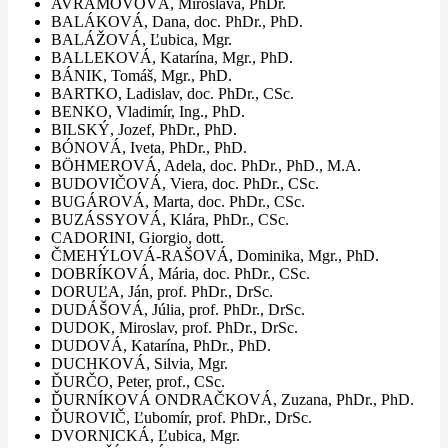
AVRAMOVOVÁ, Miroslava, PhDr.
BALÁKOVÁ, Dana, doc. PhDr., PhD.
BALÁŽOVÁ, Ľubica, Mgr.
BALLEKOVÁ, Katarína, Mgr., PhD.
BÁNIK, Tomáš, Mgr., PhD.
BARTKO, Ladislav, doc. PhDr., CSc.
BENKO, Vladimír, Ing., PhD.
BILSKÝ, Jozef, PhDr., PhD.
BÓNOVÁ, Iveta, PhDr., PhD.
BÖHMEROVÁ, Adela, doc. PhDr., PhD., M.A.
BUDOVIČOVÁ, Viera, doc. PhDr., CSc.
BUGÁROVÁ, Marta, doc. PhDr., CSc.
BUZÁSSYOVÁ, Klára, PhDr., CSc.
CADORINI, Giorgio, dott.
ČMEHÝLOVÁ-RAŠOVÁ, Dominika, Mgr., PhD.
DOBRÍKOVÁ, Mária, doc. PhDr., CSc.
DORUĽA, Ján, prof. PhDr., DrSc.
DUDÁŠOVÁ, Júlia, prof. PhDr., DrSc.
DUDOK, Miroslav, prof. PhDr., DrSc.
DUDOVÁ, Katarína, PhDr., PhD.
DUCHKOVÁ, Silvia, Mgr.
ĎURČO, Peter, prof., CSc.
ĎURNÍKOVÁ ONDRAČKOVÁ, Zuzana, PhDr., PhD.
ĎUROVIČ, Ľubomír, prof. PhDr., DrSc.
DVORNICKÁ, Ľubica, Mgr.