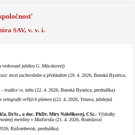
spoločnosť
ra SAV, v. v. i.
um vedované jubileu G. Múcskovej)
raxi: mezi zachováním a překladem
(29. 4. 2026, Banská Bystrica,
 tradice vs. tabu
(22. 4. 2026, Banská Bystrica, prednáška)
z v ortografii veľkých písmen
((22. 4. 2026, Trnava, jubilejná
oviča, DrSc., a doc. PhDr. Miry Nábělkovej, CSc.
:
Výsledky
odnostnej menšiny v Maďarsku
(21. 4. 2026, Bratislava)
 2026, Ružomberok, prednáška)