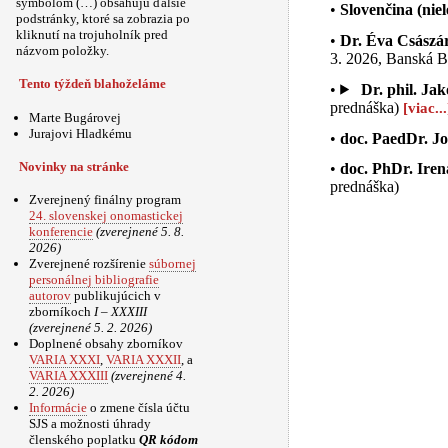
symbolom (…) obsahujú ďalšie
Slovenčina (nie
podstránky, ktoré sa zobrazia po
kliknutí na trojuholník pred
Dr. Éva Császá
názvom položky.
3. 2026, Banská B
Tento týždeň blahoželáme
Dr. phil. Ja
prednáška)
Marte Bugárovej
Jurajovi Hladkému
doc. PaedDr. Jo
Novinky na stránke
doc. PhDr. Ire
prednáška)
Zverejnený finálny program
24. slovenskej onomastickej
konferencie
(zverejnené 5. 8.
2026)
Zverejnené rozšírenie
súbornej
personálnej bibliografie
autorov
publikujúcich v
zborníkoch
I – XXXIII
(zverejnené 5. 2. 2026)
Doplnené obsahy zborníkov
VARIA XXXI
,
VARIA XXXII
, a
VARIA XXXIII
(zverejnené 4.
2. 2026)
Informácie
o zmene čísla účtu
SJS a možnosti úhrady
členského poplatku
QR kódom