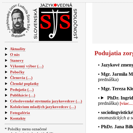
Aktuality
Podujatia zo
O nás
Stanovy
Jazykové zmeny a
Výkonný výbor (…)
Pobočky
Mgr. Jarmila M
Členovia (…)
prednáška)
Členské poplatky
Mgr. Tereza Kl
Podujatia (…)
Publikácie (…)
PhDr. Ingri
Celoslovenské stretnutia jazykovedcov (…)
prednáška)
Kolokvium mladých jazykovedcov (…)
sociolingvistick
Fotogaléria
onomastických a s
Kontakty
PhDr. Jana Bíl
* Položky menu označené