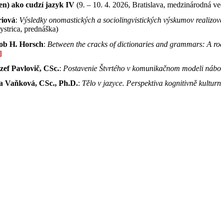
len) ako cudzí jazyk IV
(9. – 10. 4. 2026, Bratislava, medzinárodná v
riová
:
Výsledky onomastických a sociolingvistických výskumov realizo
ystrica, prednáška)
kob H. Horsch
:
Between the cracks of dictionaries and grammars: A r
zef Pavlovič, CSc.
:
Postavenie Štvrtého v komunikačnom modeli nábo
na Vaňková, CSc., Ph.D.
:
Tělo v jazyce. Perspektiva kognitivně kulturn