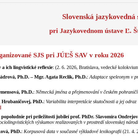
Slovenská jazykovedná 
pri Jazykovednom ústave Ľ. Štú
rganizované SJS pri JÚĽŠ SAV v roku 2026
 ich lingvistické reflexie
: (2. 6. 2026, Bratislava, vedecké kolokvi
ádrová, Ph.D. – Mgr. Agata Reclik, Ph.D.
:
Adaptace speleonym v p
emensová, Ph.D.
:
Německá jména a přejmenování v českém pohraničí –
d Hrubaničovej, PhD.
:
Variabilita interpretácie skutočnosti a jej odra
é popoludnie pri príležitosti jubileí prof. PhDr. Slavomíra Ondrej
ociolingvistických výskumov realizovaných v prostredí slovenskej nár
ková, PhD.
:
Korpusová data v současné výkladové lexikografii
(21. 4.