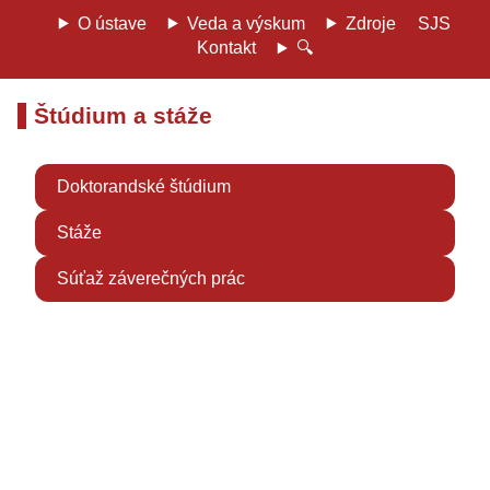
O ústave
Veda a výskum
Zdroje
SJS
Kontakt
🔍
Štúdium a stáže
Doktorandské štúdium
Stáže
Súťaž záverečných prác