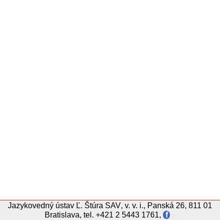
Jazykovedný ústav
Ľ.
Štúra
SAV
,
v. v. i.
,
Panská 26, 811 01
Bratislava
,
tel.
+421 2 5443 1761
,
f
჻