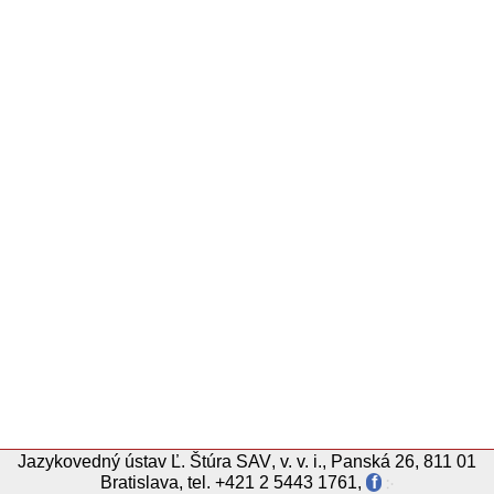
Katedra středoevropských studií na FF UK v Prahe
Univerzita Pavla Jozefa Šafárika, Košice
Literárne informačné centrum
Univerzita sv. Cyrila a Metoda, Trnava
Pražský lingvistický kroužek
Slovak Studies Association
Slovenský komitét slavistov
Societas Linguistica Europaea
Studia Academica Slovaca
Ústav Českého národného korpusu (FF UK Praha)
Ústav formálnej a aplikovanej lingvistiky (MFF UK
Praha)
Ústav pro jazyk český Akademie věd ČR
Ústav pro českou literaturu Akademie věd ČR
Ústav slovenskej literatúry SAV
Ústav svetovej literatúry SAV
Ústav teoretickej a komputačnej lingvistiky (FF UK
Praha)
Jazykovedný ústav
Ľ.
Štúra
SAV
,
v. v. i.
,
Panská 26, 811 01
Bratislava
,
tel.
+421 2 5443 1761
,
f
჻