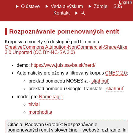
English
O ústave
Veda a výskum
Zdroje
SJS
Kontakt
🔍
Rozpoznávanie pomenovaných entít
Korpusy a modely sú dostupné pod licenciou
CreativeCommons Attribution-NonCommercial-ShareAlike
3.0 Unported (CC BY-NC-SA 3.0)
demo:
https://www.juls.savba.sk/nerd/
Automaticky preložený a filtrovaný korpus
CNEC 2.0
:
preklad pomocou MOSES-a -
stiahnuť
preklad pomocou Google Translate -
stiahnuť
model pre
NameTag 1
:
trivial
morphodita
Citácia: Radovan Garabík: Rozpoznávanie
pomenovaných entít v slovenčine – webové rozhranie. In: