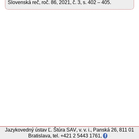
Slovenská reč, roč. 86, 2021, č. 3, s. 402 – 405.
Jazykovedný ústav
Ľ.
Štúra
SAV
,
v. v. i.
,
Panská 26, 811 01
Bratislava
,
tel.
+421 2 5443 1761
,
f
჻