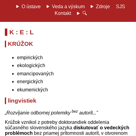
O ústave
Veda a výskum
Zdroje
SJS
Kontakt
🔍
K : E : L
KRÚŽOK
empirických
ekologických
emancipovaných
energických
ekumenických
lingvistiek
bez
„Rozvíjanie odbornej polemiky
autorít..."
Krúžok vznikol z potreby doktorandiek oddelenia
súčasného slovenského jazyka
diskutovať o vedeckých
problémoch
bez priamej prítomnosti autorít, v otvorenom