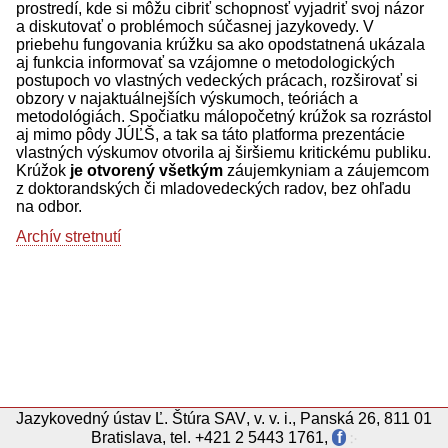
prostredí, kde si môžu cibriť schopnosť vyjadriť svoj názor
a diskutovať o problémoch súčasnej jazykovedy. V
priebehu fungovania krúžku sa ako opodstatnená ukázala
aj funkcia informovať sa vzájomne o metodologických
postupoch vo vlastných vedeckých prácach, rozširovať si
obzory v najaktuálnejších výskumoch, teóriách a
metodológiách. Spočiatku málopočetný krúžok sa rozrástol
aj mimo pôdy JÚĽŠ, a tak sa táto platforma prezentácie
vlastných výskumov otvorila aj širšiemu kritickému publiku.
Krúžok
je otvorený všetkým
záujemkyniam a záujemcom
z doktorandských či mladovedeckých radov, bez ohľadu
na odbor.
Archív stretnutí
Jazykovedný ústav
Ľ.
Štúra
SAV
,
v. v. i.
,
Panská 26, 811 01
Bratislava
,
tel.
+421 2 5443 1761
,
f
჻