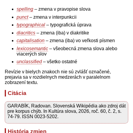
spelling
– zmena v pravopise slova
punct
– zmena v interpunkcii
typographical
– typografická úprava
diacritics
– zmena (iba) v diakritike
capitalisation
– zmena (iba) vo veľkosti písmen
lexicosemantic
– všeobecná zmena slova alebo
viacerých slov
unclassified
– všetko ostatné
Revízie v bielych znakoch nie sú zvlášť označené,
prejavia sa v rozdielnych medzerách v paralelnom
zobrazení textu.
Citácia
GARABÍK, Radovan. Slovenská Wikipédia ako zdroj dát
pre korpus chýb. In Kultúra slova, 2026, roč. 60, č. 2, s.
74-79. ISSN 0023-5202.
História zmien