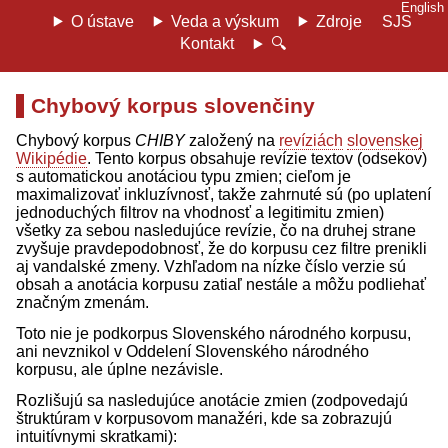
English
O ústave
Veda a výskum
Zdroje
SJS
Kontakt
🔍
Chybový korpus slovenčiny
Chybový korpus
CHIBY
založený na
revíziách
slovenskej
Wikipédie
. Tento korpus obsahuje revízie textov (odsekov)
s automatickou anotáciou typu zmien; cieľom je
maximalizovať inkluzívnosť, takže zahrnuté sú (po uplatení
jednoduchých filtrov na vhodnosť a legitimitu zmien)
všetky za sebou nasledujúce revízie, čo na druhej strane
zvyšuje pravdepodobnosť, že do korpusu cez filtre prenikli
aj vandalské zmeny. Vzhľadom na nízke číslo verzie sú
obsah a anotácia korpusu zatiaľ nestále a môžu podliehať
značným zmenám.
Toto nie je podkorpus Slovenského národného korpusu,
ani nevznikol v Oddelení Slovenského národného
korpusu, ale úplne nezávisle.
Rozlišujú sa nasledujúce anotácie zmien (zodpovedajú
štruktúram v korpusovom manažéri, kde sa zobrazujú
intuitívnymi skratkami):