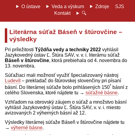
O ústave
Veda a výskum
Zdroje
SJS
Kontakt
🔍
Literárna súťaž Báseň v štúrovčine –
výsledky
Pri príležitosti
Týždňa vedy a techniky 2022
vyhlásil
Jazykovedný ústav Ľ. Štúra SAV, v. v. i. literárnu súťaž
Báseň v štúrovčine
, ktorá prebiehala od 4. novembra do
13. novembra.
Súťažiaci mali možnosť využiť špecializovaný nástroj
Ludevít
– prekladač do štúrovskej slovenčiny pri písaní
*
básní. Do literárnej súťaže bolo prihlásených 150
básní z
celého Slovenska, ktoré nájdete tu →
súťažné básne
.
Vzhľadom na obrovský záujem o súťaž a množstvo básní
vyhlásil Jazykovedný ústav Ľ. Štúra SAV, v. v. i. miesto
avizovaných 2 výherných básní až 12.
Výsledky literárnej súťaže Báseň v štúrovčine nájdete tu
→
výherné básne
.