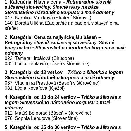
1. Kategória: Hlavná cena –
Retrográdny slovník
súčasnej slovenčiny. Slovné tvary na báze
Slovenského národného korpusu a malé odmeny
047: Karolína Vrecková (Stratení Štúrovci)
140: Dorota Uličná (Zapísaňje na papjeri, vistaveňje na
sťeňe)
2. Kategória: Cena za najlyrickejšiu báseň –
Retrográdny slovník súčasnej slovenčiny. Slovné
tvary na báze Slovenského národného korpusu a malé
odmeny
022: Tamara Hrbálová (Chudoba)
035: Lucia Benková (Báseň v štúrovčine)
3. Kategória: do 12 veršov –
Tričko a šiltovka s logom
Slovenského národného korpusu a malé odmeny
037: Vladimíra Pravdová (Báseň v štúrovčine)
081: Lýdia Kovaľová (Kježbi)
4. Kategória: od 13 do 24 veršov –
Tričko a šiltovka s
logom Slovenského národného korpusu a malé
odmeny
012: Matúš Belobrad (Báseň v štúrovčine)
078: Sophia Lehutová (Slovenčina)
5. Kategória: od 25 do 36 veršov –
Tričko a šiltovka s