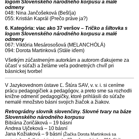
logom Slovenského národného korpusu a malé
odmeny
048: Nina Jančošeková (Bešťja)
055: Kristián Kaprál (Prečo práve ja?)
6. Kategória: viac ako 37 veršov –
Tričko a šiltovka s
logom Slovenského národného korpusu a malé
odmeny
067: Viktória Mesárosošová (MELANCHÓLÁ)
094: Dorota Martinková (Stále iďem)
Všetkým zúčastneným autorkám a autorom ďakujeme za
účasť v súťaži a želáme veľa podnetných chvíľ pri
básnickej tvorbe!
V Jazykovednom ústave Ľ. Štúra SAV, v. v. i. si ceníme
prácu pedagogičiek a pedagógov, a preto sme sa rozhodli
knižne odmeniť pedagogičky, ktoré prihlásili do súťaže
nemalé množstvo básní svojich žiačok a žiakov.
Retrográdny slovník slovenčiny. Slovné tvary na báze
Slovenského národného korpusu
Bibiána Zoričáková – 19 básní
Andrea Ujčeková – 10 básní
Jana Kožiaková – 9 básní
(Žiačka Dorota Martinková sa