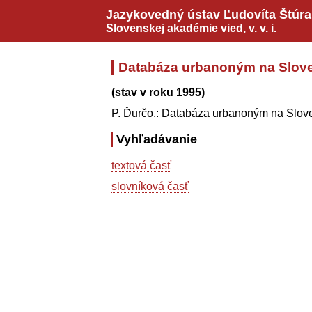
Jazykovedný ústav Ľudovíta Štúra
Slovenskej akadémie vied,
v. v. i.
Databáza urbanoným na Slov
(stav v roku 1995)
P. Ďurčo.: Databáza urbanoným na Slov
Vyhľadávanie
textová časť
slovníková časť