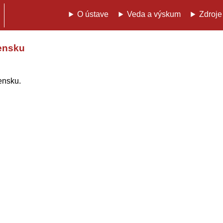
O ústave
Veda a výskum
Zdroje
ensku
ensku.