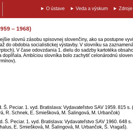
O ústave
Veda a výskum
Zdroje
959 – 1968)
jšie slovnú zásobu spisovnej slovenčiny, ako sa postupne vyvinul
 až do obdobia socialistickej výstavby. V slovníku sa zaznamenáv
rptoch). V čase odovzdania 1. dielu do sadzby kartotéka obsahov
sa dopĺňala. Ambíciou slovníka bolo zachytiť celonárodnú slove
rmínov).
. Š. Peciar. 1. vyd. Bratislava: Vydavateľstvo SAV 1959. 815 s. (
á, R. Schnek, E. Smiešková, M. Šalingová, M. Urbančok)
d. Š. Peciar. 1. vyd. Bratislava: Vydavateľstvo SAV 1960. 648 s. 
chalus, E. Smiešková, M. Šalingová, M. Urbančok, Š. Vragaš).