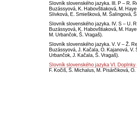
Slovník slovenského jazyka. III. P – R. R
Buzássyová, K. Habovštiaková, M. Hayekov
Slivková, E. Smiešková, M. Šalingová, Š.
Slovník slovenského jazyka. IV. S – U. Re
Buzássyová, K. Habovštiaková, M. Hayekov
M. Urbančok, Š. Vragaš).
Slovník slovenského jazyka. V. V – Ž. Re
Buzássyová, J. Kačala, O. Kajanová, V. Š
Urbančok, J. Kačala, Š. Vragaš).
Slovník slovenského jazyka VI. Doplnky
F. Kočiš, Š. Michalus, M. Pisárčiková, O