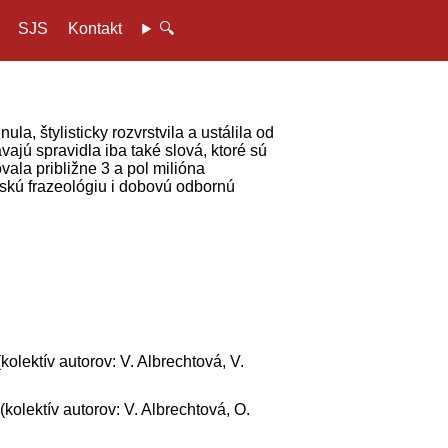
SJS
Kontakt
🔍
a, štylisticky rozvrstvila a ustálila od
ajú spravidla iba také slová, ktoré sú
ala približne 3 a pol milióna
nskú frazeológiu i dobovú odbornú
kolektív autorov: V. Albrechtová, V.
(kolektív autorov: V. Albrechtová, O.