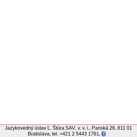
Jazykovedný ústav
Ľ.
Štúra
SAV
,
v. v. i.
,
Panská 26, 811 01
Bratislava
,
tel.
+421 2 5443 1761
,
f
჻