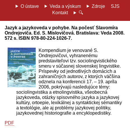
O ústave
Veda a výskum
Zdroje
SJS
Kontakt
🔍
Jazyk a jazykoveda v pohybe. Na počesť Slavomíra
Ondrejoviča. Ed. S. Mislovičová. Bratislava: Veda 2008.
572 s. ISBN 978-80-224-1026-7.
Kompendium je venované S.
Ondrejovičovi, vyhranenému
predstaviteľovi tzv. sociolingvistického
smeru v súčasnej slovenskej lingvistike.
Príspevky od jednotlivých domácich a
zahraničných autorov, z ktorých väčšina
odznela na konferencii 17. – 19. apríla
2006, pokrývajú nasledujúce témy:
sociolingvistika a etnolingvistika, všeobecná
jazykoveda, otázky spisovného jazyka a jazykovej
kultúry, ortoepie, lexikálnej a syntaktickej sémantiky
a textológie, ale aj problémy jazykovej politiky,
jazykovednej historiografie a encyklopedistiky.
PDF