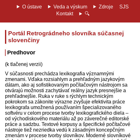
O ústave
Veda a výskum
Zdroje
SJS
Kontakt
🔍
Portál Retrográdneho slovníka súčasnej
slovenčiny
Predhovor
(k tlačenej verzii)
V súčasnosti prechádza lexikografia významnými
zmenami. Vďaka rozsiahlym a prehľadným jazykovým
dátam, ako aj sofistikovaným počítačovým nástrojom sa
otvárajú možnosti zachytávať reálny jazyk presnejšie a
prehľadnejšie. Ruka v ruke s rýchlym technickým
pokrokom sa zákonite výrazne zvyšuje efektivita práce
lexikografa umožnená používaním špecializovaného
softvéru v celom procese tvorby lexikografického diela –
od východiskového materiálu až po záverečné editorské
práce a sadzbu. Textové korpusy a špecifické počítačové
nástroje tiež nezriedka vedú k zásadným koncepčným
zmenám v procese tvorby slovníkov. Moderné slovníkové