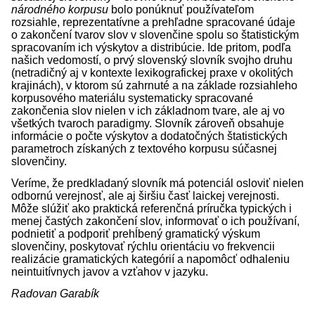
národného korpusu
bolo ponúknuť používateľom
rozsiahle, reprezentatívne a prehľadne spracované údaje
o zakončení tvarov slov v slovenčine spolu so štatistickým
spracovaním ich výskytov a distribúcie. Ide pritom, podľa
našich vedomostí, o prvý slovenský slovník svojho druhu
(netradičný aj v kontexte lexikografickej praxe v okolitých
krajinách), v ktorom sú zahrnuté a na základe rozsiahleho
korpusového materiálu systematicky spracované
zakončenia slov nielen v ich základnom tvare, ale aj vo
všetkých tvaroch paradigmy. Slovník zároveň obsahuje
informácie o počte výskytov a dodatočných štatistických
parametroch získaných z textového korpusu súčasnej
slovenčiny.
Veríme, že predkladaný slovník má potenciál osloviť nielen
odbornú verejnosť, ale aj širšiu časť laickej verejnosti.
Môže slúžiť ako praktická referenčná príručka typických i
menej častých zakončení slov, informovať o ich používaní,
podnietiť a podporiť prehĺbený gramatický výskum
slovenčiny, poskytovať rýchlu orientáciu vo frekvencii
realizácie gramatických kategórií a napomôcť odhaleniu
neintuitívnych javov a vzťahov v jazyku.
Radovan Garabík