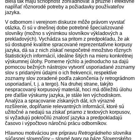
diela tak majú schopnosť zohľadňovať a pružne i efektívne
napĺňať rôznorodé potreby a požiadavky používateľov
jazyka.
V odbornom i verejnom diskurze môže právom vyvstať
otázka, či sú v dnešnej dobe potrebné špecializované
slovníky (možno s výnimkou slovníkov výkladových a
prekladových). Vychádza sa pritom z predpokladu, že ak
sú dostupné kvalitne spracované reprezentatívne korpusy
jazyka, dá sa z nich získať nespočetné množstvo rôznych
štatistických informácií, ideálne šitých na mieru konkrétnej
výskumnej úlohy. Pomerne rýchlo a jednoducho sa dajú
pomocou bežných nástrojov vytvoriť usporiadané zoznamy
slov s pridanými údajmi o ich frekvencii, respektíve
zoznamy slov zoradené podľa zakončenia (v retrográdnom
usporiadaní, t. j. a tergo). Na druhej strane, takýto
nespracovaný korpusový materiál, hoci má dôležitú úlohu
pre ďalšie výskumy jazyka, je stále len východiskom.
Analýza a spracovanie získaných dát, ich výrazné
rozšírenie, dopĺňanie relevantných informácií, ktoré sú
užitočné a nedajú sa získať priamo z textových korpusov,
si vyžadujú pokročilú znalosť jazyka a predpokladajú
časovo i výpočtovo náročnú prácu odborníkov.
Hlavnou motiváciou pre prípravu
Retrográdneho slovníka
súčasnej slovenčiny – slovné tvary na báze Slovenského