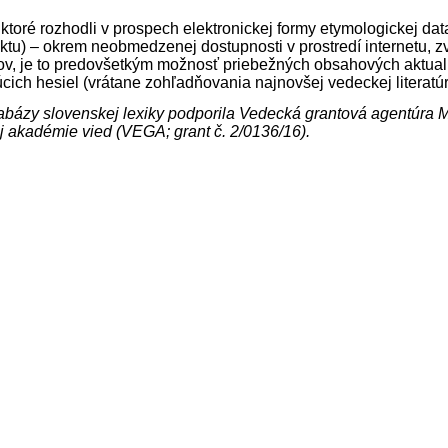
 ktoré rozhodli v prospech elektronickej formy etymologickej dat
tu) – okrem neobmedzenej dostupnosti v prostredí internetu, zv
tov, je to predovšetkým možnosť priebežných obsahových aktuali
úcich hesiel (vrátane zohľadňovania najnovšej vedeckej literatú
bázy slovenskej lexiky podporila Vedecká grantová agentúra Mi
j akadémie vied (VEGA; grant č. 2/0136/16).