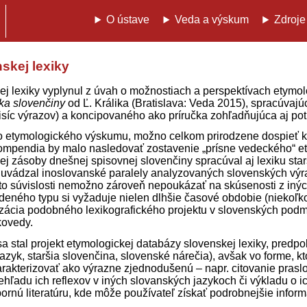
O ústave
Veda a výskum
Zdroje
skej lexiky
kej lexiky vyplynul z úvah o možnostiach a perspektívach ety
ka slovenčiny
od Ľ. Králika (Bratislava: Veda 2015), spracúva
síc výrazov) a koncipovaného ako príručka zohľadňujúca aj potre
ho etymologického výskumu, možno celkom prirodzene dospieť k
mpendia by malo nasledovať zostavenie „prísne vedeckého“ et
nej zásoby dnešnej spisovnej slovenčiny spracúval aj lexiku sta
 uvádzal inoslovanské paralely analyzovaných slovenských výr
ejto súvislosti nemožno zároveň nepoukázať na skúsenosti z inýc
eného typu si vyžaduje nielen dlhšie časové obdobie (niekoľko 
lizácia podobného lexikografického projektu v slovenských po
kovedy.
 stal projekt etymologickej databázy slovenskej lexiky, predpok
yk, staršia slovenčina, slovenské nárečia), avšak vo forme, k
rakterizovať ako výrazne zjednodušenú – napr. citovanie pra
ľadu ich reflexov v iných slovanských jazykoch či výkladu o ic
rnú literatúru, kde môže používateľ získať podrobnejšie inform