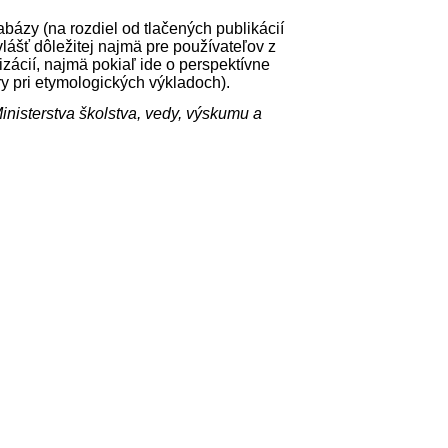
abázy (na rozdiel od tlačených publikácií
lášť dôležitej najmä pre používateľov z
zácií, najmä pokiaľ ide o perspektívne
ry pri etymologických výkladoch).
nisterstva školstva, vedy, výskumu a