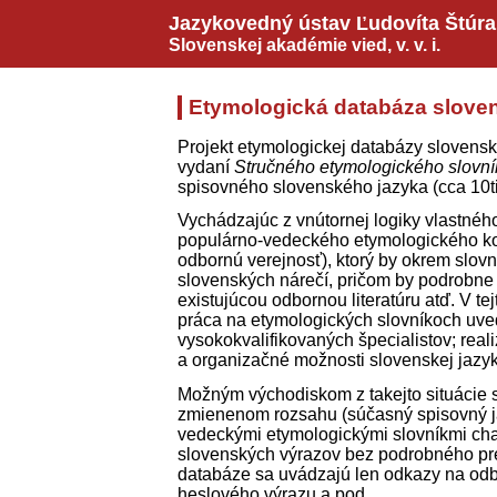
Jazykovedný ústav Ľudovíta Štúra
Slovenskej akadémie vied,
v. v. i.
Etymologická databáza sloven
Projekt etymologickej databázy slovens
vydaní
Stručného etymologického slovní
spisovného slovenského jazyka (cca 10­ti
Vychádzajúc z vnútornej logiky vlastné
populárno-vedeckého etymologického ko
odbornú verejnosť), ktorý by okrem slov
slovenských nárečí, pričom by podrobne
existujúcou odbornou literatúru atď. V t
práca na etymologických slovníkoch uved
vysokokvalifikovaných špecialistov; rea
a organizačné možnosti slovenskej jazy
Možným východiskom z takejto situácie sa
zmienenom rozsahu (súčasný spisovný jaz
vedeckými etymologickými slovníkmi cha
slovenských výrazov bez podrobného preh
databáze sa uvádzajú len odkazy na odbo
heslového výrazu a pod.