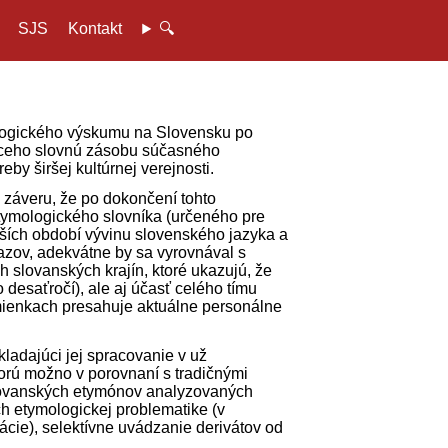
SJS
Kontakt
🔍
mologického výskumu na Slovensku po
júceho slovnú zásobu súčasného
by širšej kultúrnej verejnosti.
 záveru, že po dokončení tohto
ymologického slovníka (určeného pre
rších období vývinu slovenského jazyka a
azov, adekvátne by sa vyrovnával s
h slovanských krajín, ktoré ukazujú, že
desaťročí), ale aj účasť celého tímu
dmienkach presahuje aktuálne personálne
ladajúci jej spracovanie v už
torú možno v porovnaní s tradičnými
slovanských etymónov analyzovaných
h etymologickej problematike (v
ácie), selektívne uvádzanie derivátov od