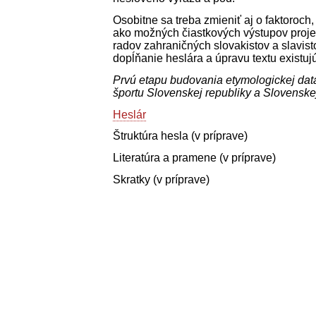
Osobitne sa treba zmieniť aj o faktoroch,
ako možných čiastkových výstupov projek
radov zahraničných slovakistov a slavis
dopĺňanie heslára a úpravu textu existuj
Prvú etapu budovania etymologickej data
športu Slovenskej republiky a Slovenske
Heslár
Štruktúra hesla (v príprave)
Literatúra a pramene (v príprave)
Skratky (v príprave)