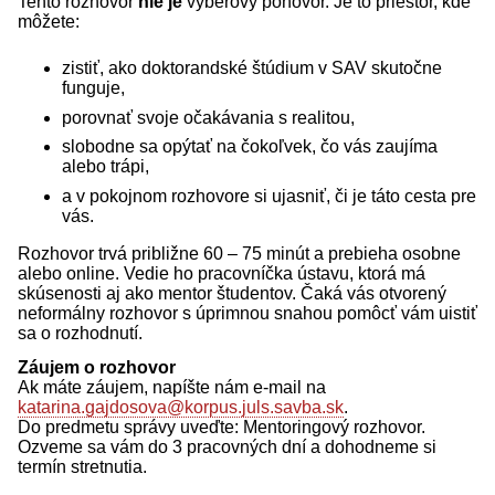
Tento rozhovor
nie je
výberový pohovor. Je to priestor, kde
môžete:
zistiť, ako doktorandské štúdium v SAV skutočne
funguje,
porovnať svoje očakávania s realitou,
slobodne sa opýtať na čokoľvek, čo vás zaujíma
alebo trápi,
a v pokojnom rozhovore si ujasniť, či je táto cesta pre
vás.
Rozhovor trvá približne 60 – 75 minút a prebieha osobne
alebo online. Vedie ho pracovníčka ústavu, ktorá má
skúsenosti aj ako mentor študentov. Čaká vás otvorený
neformálny rozhovor s úprimnou snahou pomôcť vám uistiť
sa o rozhodnutí.
Záujem o rozhovor
Ak máte záujem, napíšte nám e-mail na
katarina.gajdosova@korpus.juls.savba.sk
.
Do predmetu správy uveďte: Mentoringový rozhovor.
Ozveme sa vám do 3 pracovných dní a dohodneme si
termín stretnutia.