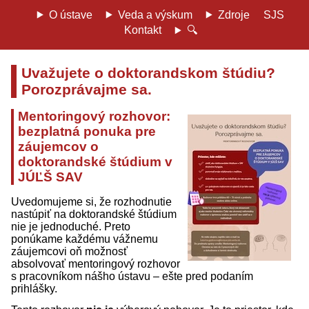
O ústave
Veda a výskum
Zdroje
SJS
Kontakt
🔍
Uvažujete o doktorandskom štúdiu?
Porozprávajme sa.
Mentoringový rozhovor:
bezplatná ponuka pre
záujemcov o
doktorandské štúdium v
JÚĽŠ SAV
Uvedomujeme si, že rozhodnutie
nastúpiť na doktorandské štúdium
nie je jednoduché. Preto
ponúkame každému vážnemu
záujemcovi oň možnosť
absolvovať mentoringový rozhovor
s pracovníkom nášho ústavu – ešte pred podaním
prihlášky.