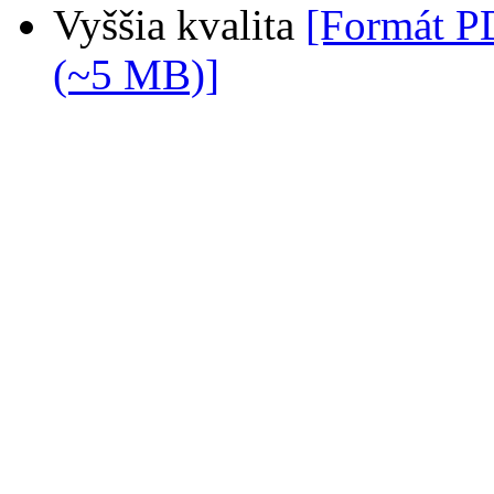
Vyššia kvalita
[Formát P
(~5 MB)]