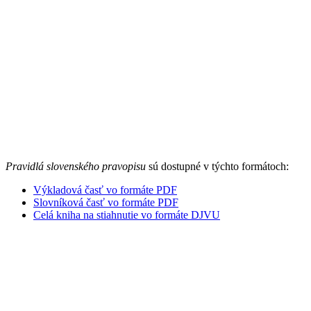
Pravidlá slovenského pravopisu
sú dostupné v týchto formátoch:
Výkladová časť vo formáte PDF
Slovníková časť vo formáte PDF
Celá kniha na stiahnutie vo formáte DJVU